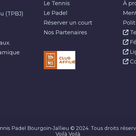
Le Tennis
À pr
Le Padel
Ment
eu (TPBJ)
Réserver un court
Poli
Nos Partenaires
Te
s
Fé
aux.
Li
namique
Co
nnis Padel Bourgoin-Jallieu © 2024. Tous droits réserv
Voilà Voilà