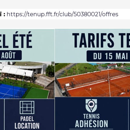
 :
https://tenup.fft.fr/club/50380021/offres