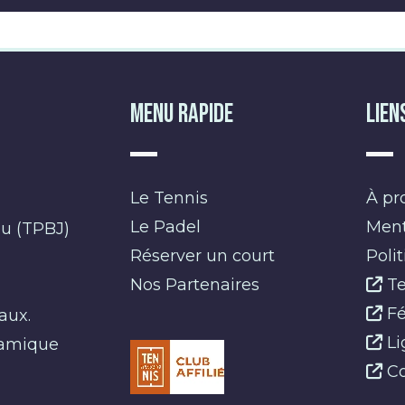
Menu Rapide
Lien
Le Tennis
À pr
Le Padel
Ment
eu (TPBJ)
Réserver un court
Poli
Nos Partenaires
Te
s
Fé
aux.
Li
namique
Co