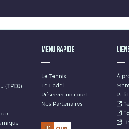
Menu Rapide
Lien
Le Tennis
À pr
Le Padel
Ment
eu (TPBJ)
Réserver un court
Poli
Nos Partenaires
Te
s
Fé
aux.
Li
namique